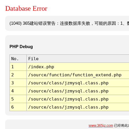
Database Error
(1040) 365建站错误警告：连接数据库失败，可能的原因：1、数
PHP Debug
No.
File
1
/index.php
2
/source/function/function_extend.php
3
/source/class/jzmysql.class.php
4
/source/class/jzmysql.class.php
5
/source/class/jzmysql.class.php
6
/source/class/jzmysql.class.php
www.365jz.com
已经将此