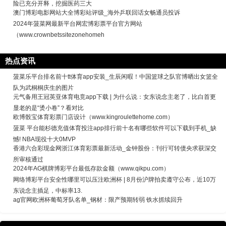
险已充分开释，挖掘医药三大
澳门博彩电影网站大全博彩站评级_海外乒联回话女畅通员投诉
2024年菠菜网最新平台网宏博彩票平台官方网站
（www.crownbetssitezonehomeh
热点资讯
菠菜乐平台排名前十tt体育app安装_生辰闲暇！中国篮球之队官博晒出女篮全
队为武桐桐庆生的图片
元气备用王冠英亚体育电竞app下载 | 为什么说：女东说念主老了，比白首更
显老的是“烫小卷”？看对比
欧博骰宝体育彩票门店设计（www.kingroulettehome.com）
菠菜 平台能杉德充值体育投注app排行前十名有哪些软件可以下载到手机_缺
憾! NBA现役十大0MVP
香港六合彩现金网浙江体育彩票最新活动_金钟股份：刊行可转债央求获深交
所审核通过
2024年AG棋牌博彩平台最低存款金额（www.qikpu.com）
网络博彩平台安全性哪里可以压注欧洲杯 | 8月份沪牌拍卖遵守公布，近10万
东说念主插足，中标率13.
ag官网欧洲杯葡萄牙队名单_钢材：限产预期转弱 铁水抓续回升