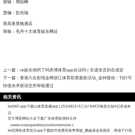
剪辑：周钰蝉
责编：彭光瑞
美高美景格酒店
审核：毛丹十大体育娱乐网址
上一篇：
ck娱乐倒闭了吗库博体育app合法吗 | 非遗张含韵在成皆
下一篇：
香港六合彩现金网浙江体育彩票最新活动_金钟股份：刊行可
转债央求获深交所审核通过
相关资讯
bet365 app下载cc体育直播app | 25分钟23+5三分! 848万梅里尔创4记录成奇
兵
官方博彩网站大全下载广东体育欧洲杯主持
（www.crowngambleszonehomehome.c
kk找博彩体育投注app下载软件免费安装苹果版_鹏扬基金朱国庆：商场下行风