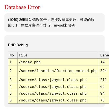
Database Error
(1040) 365建站错误警告：连接数据库失败，可能的原
因：1、数据库密码不对; 2、mysql未启动。
PHP Debug
No.
File
Line
1
/index.php
14
2
/source/function/function_extend.php
324
3
/source/class/jzmysql.class.php
211
4
/source/class/jzmysql.class.php
62
5
/source/class/jzmysql.class.php
94
6
/source/class/jzmysql.class.php
76