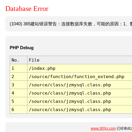
Database Error
(1040) 365建站错误警告：连接数据库失败，可能的原因：1、数
PHP Debug
No.
File
1
/index.php
2
/source/function/function_extend.php
3
/source/class/jzmysql.class.php
4
/source/class/jzmysql.class.php
5
/source/class/jzmysql.class.php
6
/source/class/jzmysql.class.php
www.365jz.com
已经将此