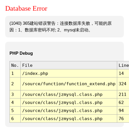
Database Error
(1040) 365建站错误警告：连接数据库失败，可能的原
因：1、数据库密码不对; 2、mysql未启动。
PHP Debug
No.
File
Line
1
/index.php
14
2
/source/function/function_extend.php
324
3
/source/class/jzmysql.class.php
211
4
/source/class/jzmysql.class.php
62
5
/source/class/jzmysql.class.php
94
6
/source/class/jzmysql.class.php
76