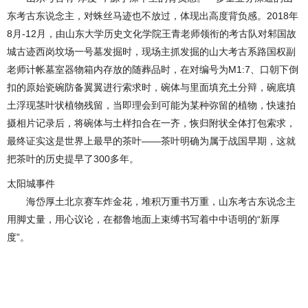
东考古东说念主，对蛛丝马迹也不放过，体现出高度背负感。2018年
8月-12月，由山东大学历史文化学院王青老师领衔的考古队对邾国故
城古迹西岗坟场一号墓发掘时，现场主抓发掘的山大考古系路国权副
老师计帐墓室器物箱内存放的随葬品时，在对编号为M1:7、口朝下倒
扣的原始瓷碗防备翼翼进行索求时，碗体与里面填充土分辩，碗底填
土浮现茎叶状植物残留，当即理会到可能为某种弥留的植物，快速拍
摄相片记录后，将碗体与土样扣合在一齐，恢归附状全体打包索求，
最终证实这是世界上最早的茶叶——茶叶明确为属于战国早期，这就
把茶叶的历史提早了300多年。
太阳城事件
海岱厚土北京赛车炸金花，堆积万重书万重，山东考古东说念主
用脚丈量，用心议论，在都鲁地面上束缚书写着中中语明的“新厚
度”。