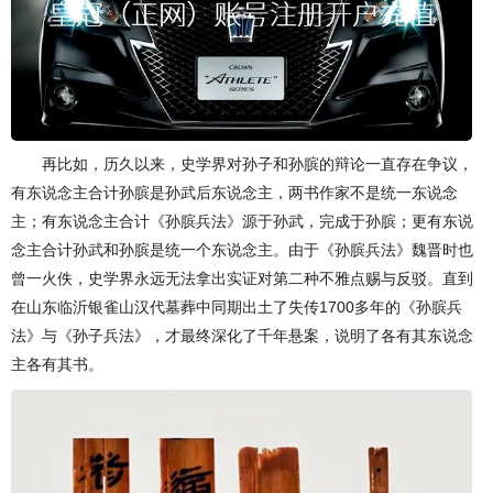
再比如，历久以来，史学界对孙子和孙膑的辩论一直存在争议，
有东说念主合计孙膑是孙武后东说念主，两书作家不是统一东说念
主；有东说念主合计《孙膑兵法》源于孙武，完成于孙膑；更有东说
念主合计孙武和孙膑是统一个东说念主。由于《孙膑兵法》魏晋时也
曾一火佚，史学界永远无法拿出实证对第二种不雅点赐与反驳。直到
在山东临沂银雀山汉代墓葬中同期出土了失传1700多年的《孙膑兵
法》与《孙子兵法》，才最终深化了千年悬案，说明了各有其东说念
主各有其书。