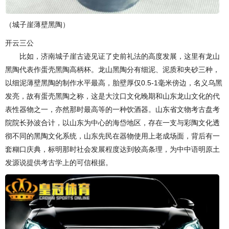
（城子崖薄壁黑陶）
开云三公
比如，济南城子崖古迹见证了史前礼法的高度发展，这里有龙山
黑陶代表作蛋壳黑陶高柄杯。龙山黑陶分有细泥、泥质和夹砂三种，
以细泥薄壁黑陶的制作水平最高，胎壁厚仅0.5-1毫米傍边，名义乌黑
发亮，故有蛋壳黑陶之称，这是大汶口文化晚期和山东龙山文化的代
表性器物之一，亦然那时最高等的一种饮酒器。山东省文物考古盘考
院院长孙波合计，以山东为中心的海岱地区，存在一支与彩陶文化透
彻不同的黑陶文化系统，山东先民在器物使用上老成场面，背后有一
套糊口庆典，标明那时社会发展程度达到较高条理，为中中语明原土
发源说提供考古学上的可信根据。