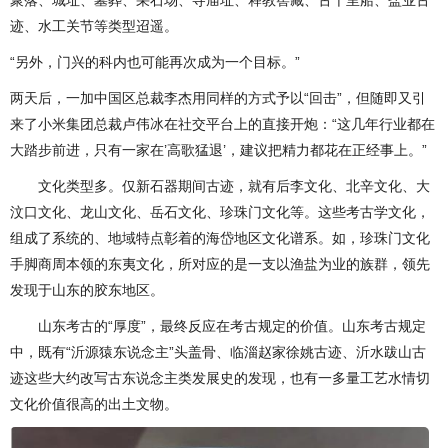
聚落、城址、墓葬、采石场、寺庙址、释教窖藏、古千里船、盐业古
迹、水工关节等类型迢遥。
“另外，门兴的科内也可能再次成为一个目标。”
两天后，一加中国区总裁李杰用同样的方式予以“回击”，但随即又引
来了小米集团总裁卢伟冰在社交平台上的直接开炮：“这几年行业都在
大踏步前进，只有一家在’高歌猛退’，建议把精力都花在正经事上。”
文化类型多。仅新石器期间古迹，就有后李文化、北辛文化、大
汶口文化、龙山文化、岳石文化、珍珠门文化等。这些考古学文化，
组成了系统的、地域特点彰着的海岱地区文化谱系。如，珍珠门文化
手脚商周本领的东夷文化，所对应的是一支以渔盐为业的族群，领先
发现于山东的胶东地区。
山东考古的“厚度”，最终反应在考古规定的价值。山东考古规定
中，既有“沂源猿东说念主”头盖骨、临淄赵家徐姚古迹、沂水跋山古
迹这些大约改写古东说念主类发展史的发现，也有一多量工艺水情切
文化价值很高的出土文物。