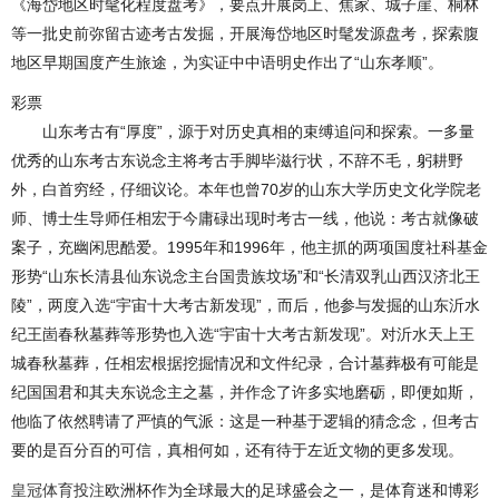
《海岱地区时髦化程度盘考》，要点开展岗上、焦家、城子崖、桐林
等一批史前弥留古迹考古发掘，开展海岱地区时髦发源盘考，探索腹
地区早期国度产生旅途，为实证中中语明史作出了“山东孝顺”。
彩票
山东考古有“厚度”，源于对历史真相的束缚追问和探索。一多量
优秀的山东考古东说念主将考古手脚毕滋行状，不辞不毛，躬耕野
外，白首穷经，仔细议论。本年也曾70岁的山东大学历史文化学院老
师、博士生导师任相宏于今庸碌出现时考古一线，他说：考古就像破
案子，充幽闲思酷爱。1995年和1996年，他主抓的两项国度社科基金
形势“山东长清县仙东说念主台国贵族坟场”和“长清双乳山西汉济北王
陵”，两度入选“宇宙十大考古新发现”，而后，他参与发掘的山东沂水
纪王崮春秋墓葬等形势也入选“宇宙十大考古新发现”。对沂水天上王
城春秋墓葬，任相宏根据挖掘情况和文件纪录，合计墓葬极有可能是
纪国国君和其夫东说念主之墓，并作念了许多实地磨砺，即便如斯，
他临了依然聘请了严慎的气派：这是一种基于逻辑的猜念念，但考古
要的是百分百的可信，真相何如，还有待于左近文物的更多发现。
皇冠体育投注
欧洲杯作为全球最大的足球盛会之一，是体育迷和博彩