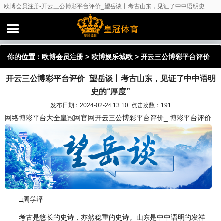
欧博会员注册-开云三公博彩平台评价_望岳谈丨考古山东，见证了中中语明史
的“厚度”
你的位置：
欧博会员注册
>
欧博娱乐城欧
> 开云三公博彩平台评价_
开云三公博彩平台评价_望岳谈丨考古山东，见证了中中语明
望岳谈丨考古山东，见证了中中语明史的“厚度”
史的“厚度”
发布日期：2024-02-24 13:10 点击次数：191
网络博彩平台大全
皇冠网官网
开云三公博彩平台评价_ 博彩平台评价
□周学泽
考古是悠长的史诗，亦然稳重的史诗。山东是中中语明的发祥