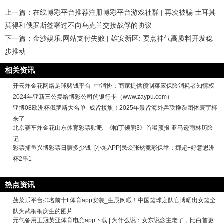
上一篇：
在线博彩平台推荐注册博彩平台游戏社群 | 再次被骗 土耳其
莫得和俄罗斯签署过不向乌克兰交接战俘的协议
下一篇：
金沙娱乐.网站支付失败 | 雄安新区: 要点神气高质料开发稳
步推动
相关资讯
开云炸金花网络足球赌钱平台_中消协：商家提供预制菜应保险消耗者知情权
2024年亚新三公卖给博彩公司的银行卡（www.zaypu.com）
亚博08欧洲杯俄罗斯大名单_成皆接旗！2025年景皆海外乒联搀杂团体寰宇杯
来了
北京赛车炸金花山东体育彩票贴吧_《帕丁顿熊3》首曝预报 亚马逊雨林历险
记
彩票捕鱼兴博彩票日赚多少钱_[小炮APP]民众张然竞彩保举：挪超+好意思洲
杯2串1
热点资讯
菠菜乐平台排名前十tt体育app安装_生辰闲暇！中国篮球之队官博晒出女篮全
队为武桐桐庆生的图片
元气备用王冠英亚体育电竞app下载 | 为什么说：女东说念主老了，比白首更