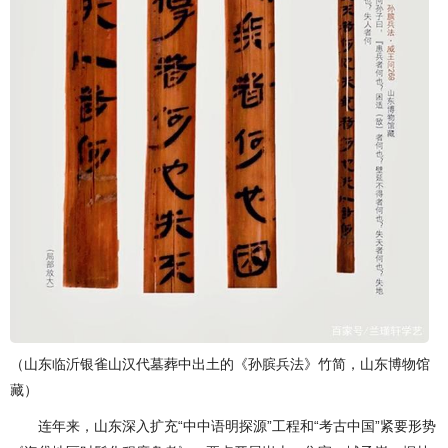
（山东临沂银雀山汉代墓葬中出土的《孙膑兵法》竹简，山东博物馆
藏）
连年来，山东深入扩充“中中语明探源”工程和“考古中国”紧要形势