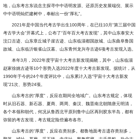
地，山东考古东说念主探寻中中语明发源、还原历史发展端倪、展示
中中语明灿烂建树中，奉献出一份“厚礼”。
2021年是中国当代考古学出生100周年，在已往10月“第三届中国
考古学大会”开幕式上，公布了“百年百大考古发现”，其中山东泰安大
汶口古迹、山东章丘城子崖古迹、山东临淄都国故城、山东曲阜鲁国
故城、山东临沂银雀山汉墓、山东青州龙兴寺古迹6项考古发现入选。
本年3月，2022年度宇宙十大考古新发现揭晓，其中，山东临淄
赵家徐姚古迹等10个形势入选2022年度十大考古新发现。据统计，从
1990年于今的24个年度评比中，山东累计入选“宇宙十大考古新发
现”21次、形势24项。
山东考古的“厚度”，反应在期间全地域广。山东考古规定，体现
时从旧石器、新石器、夏商、两周、秦汉、魏晋南北朝隋唐元明清，
各个本领和朝代，何况从鲁西北平原到鲁中山区再到胶东半岛，都有
弥留的考古发现，考古规定险些遍布各市。
山东考古的“厚度”，反应在类别多。都鲁地面考古遗存类别多，