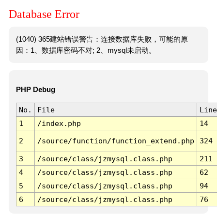
Database Error
(1040) 365建站错误警告：连接数据库失败，可能的原
因：1、数据库密码不对; 2、mysql未启动。
PHP Debug
No.
File
Line
1
/index.php
14
2
/source/function/function_extend.php
324
3
/source/class/jzmysql.class.php
211
4
/source/class/jzmysql.class.php
62
5
/source/class/jzmysql.class.php
94
6
/source/class/jzmysql.class.php
76